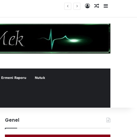
Kayıt Ol
Rastgele Makale
Kenar Bölme
Ermeni Raporu
Nutuk
Genel