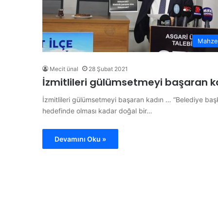
r
s
o
n
Mahze
e
l
Mecit ünal
28 Şubat 2021
A
İzmitlileri gülümsetmeyi başaran k
l
ı
İzmitlileri gülümsetmeyi başaran kadın … “Belediye baş
m
ı
hedefinde olması kadar doğal bir…
Y
a
D
Devamını Oku »
p
e
a
m
c
i
a
r
k
e
l
31 Mayıs 2026
:
Demirel: “Temiz Hava ve
“