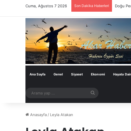
Cuma, Ağustos 7 2026
Son Dakika Haberleri
Doğu Per
Ana Sayfa
Genel
Siyaset
Ekonomi
Hayata Dai
Arama
yap
...
Anasayfa
/
Leyla Atakan