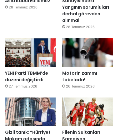
Asla Kabul Edilemez”
Sanayisindeki
Yangının sorumluları
28 Temmuz 2026
derhal görevden
alınmalı
28 Temmuz 2026
YENİ Parti TBMM’de
Motorin zammı
düzeni değiştirdi
tabelada!
27 Temmuz 2026
26 Temmuz 2026
Gizli tanık: “Hürriyet
Filenin Sultanları
Makam odasında
Şampiyon