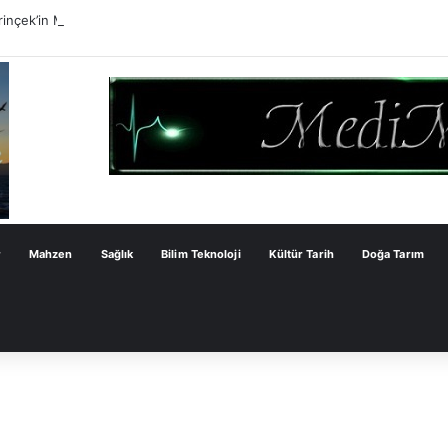
inçek’in Milli Dayanışma Kanun Teklifi Değerlendirmesi
r
Mahzen
Sağlık
Bilim Teknoloji
Kültür Tarih
Doğa Tarım