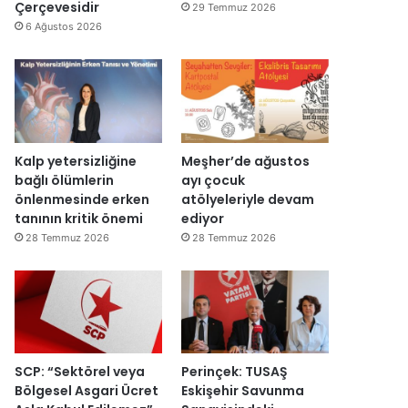
y
d
Çerçevesidir
29 Temmuz 2026
a
ı
6 Ağustos 2026
c
a
k
Kalp yetersizliğine
Meşher’de ağustos
bağlı ölümlerin
ayı çocuk
önlenmesinde erken
atölyeleriyle devam
tanının kritik önemi
ediyor
28 Temmuz 2026
28 Temmuz 2026
SCP: “Sektörel veya
Perinçek: TUSAŞ
Bölgesel Asgari Ücret
Eskişehir Savunma