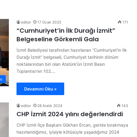
F
i
l
e
editor
17 Ocak 2025
171
n
“Cumhuriyet’in İlk Durağı İzmit”
i
Belgeseline Görkemli Gala
n
S
 Personel
İzmit Belediyesi tarafından hazırlanan “Cumhuriyet’in İlk
26 Temmuz 2026
u
Filenin Sultanları Şampiyon
Durağı İzmit” belgeseli, Cumhuriyet tarihinin dönüm
l
noktalarından biri olan Atatürk’ün İzmit Basın
t
Toplantısı’nın 102.…
a
n
n
l
Devamını Oku »
a
r
ı
editor
28 Aralık 2024
143
Ş
CHP İzmit 2024 yılını değerlendirdi
a
m
CHP İzmit İlçe Başkanı Gökhan Ercan, geride bırakmaya
p
hazırlandığımız, iyisiyle kötüsüyle yaşadığımız 2024
i