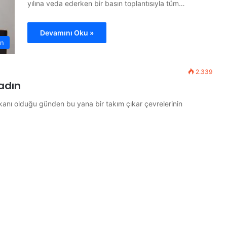
yılına veda ederken bir basın toplantısıyla tüm…
y
o
n
Devamını Oku »
n
2.339
adın
kanı olduğu günden bu yana bir takım çıkar çevrelerinin
S
C
P
:
“
S
e
28 Temmuz 2026
k
 Sağlıklı
SCP: “Sektörel veya Bölgesel Asgar
t