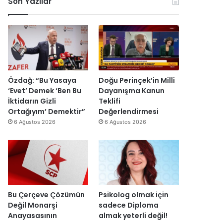
Son Yazılar
r
i
e
k
y
y
e
e
y
s
t
a
H
s
h
a
e
’
i
v
p
n
i
r
Özdağ: “Bu Yasaya
Doğu Perinçek’in Milli
d
n
o
‘Evet’ Demek ‘Ben Bu
Dayanışma Kanun
i
c
j
İktidarın Gizli
Teklifi
r
i
e
Ortağıyım’ Demektir”
Değerlendirmesi
”
y
s
6 Ağustos 2026
6 Ağustos 2026
a
i
r
t
ı
a
m
m
k
a
a
m
l
l
Bu Çerçeve Çözümün
Psikolog olmak için
m
a
Değil Monarşi
sadece Diploma
a
n
Anayasasının
almak yeterli değil!