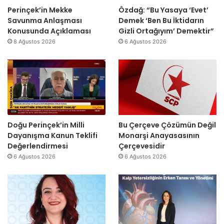
i
k
a
a
Perinçek’in Mekke
Özdağ: “Bu Yasaya ‘Evet’
n
D
s
I
Savunma Anlaşması
Demek ‘Ben Bu İktidarın
d
ü
ı
ş
Konusunda Açıklaması
Gizli Ortağıyım’ Demektir”
i
z
y
ı
8 Ağustos 2026
6 Ağustos 2026
r
e
ı
k
”
n
l
’
d
l
t
i
a
a
r
r
n
”
s
m
o
e
n
s
Doğu Perinçek’in Milli
Bu Çerçeve Çözümün Değil
r
a
Dayanışma Kanun Teklifi
Monarşi Anayasasının
a
j
Değerlendirmesi
Çerçevesidir
y
v
6 Ağustos 2026
6 Ağustos 2026
e
a
n
r
i
:
d
“
e
T
n
e