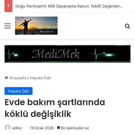
Doğu Perinçek’in Milli Dayanışma Kanun Teklifi Değerlendirmesi
Menü
A
Anasayfa
/
Hayata Dair
Hayata Dair
Evde bakım şartlarında
köklü değişiklik
editor
16 Ocak 2026
Bir dakikadan az