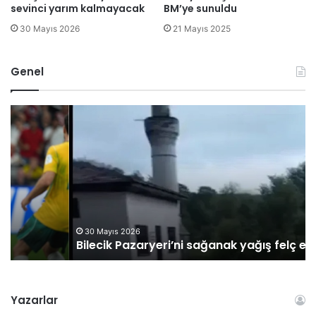
sevinci yarım kalmayacak
BM’ye sunuldu
30 Mayıs 2026
21 Mayıs 2025
Genel
B
O
i
M
l
Ü
e
G
c
ö
i
r
k
e
P
v
a
l
30 Mayıs 2026
Bilecik Pazaryeri’ni sağanak yağış felç etti
z
i
a
s
r
i
y
2
Yazarlar
e
D