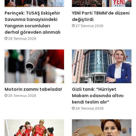
k
e
Perinçek: TUSAŞ Eskişehir
YENİ Parti TBMM’de düzeni
t
Savunma Sanayisindeki
değiştirdi
l
Yangının sorumluları
e
27 Temmuz 2026
derhal görevden alınmalı
r
e
28 Temmuz 2026
”
Motorin zammı tabelada!
Gizli tanık: “Hürriyet
Makam odasında altını
26 Temmuz 2026
kendi teslim alır”
26 Temmuz 2026