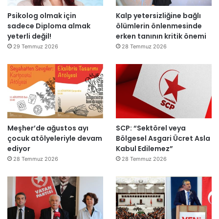
a
p
Psikolog olmak için
Kalp yetersizliğine bağlı
ç
k
sadece Diploma almak
ölümlerin önlenmesinde
ı
i
yeterli değil!
erken tanının kritik önemi
l
m
d
m
29 Temmuz 2026
28 Temmuz 2026
ı
a
h
k
e
m
e
y
Meşher’de ağustos ayı
SCP: “Sektörel veya
e
çocuk atölyeleriyle devam
Bölgesel Asgari Ücret Asla
d
ediyor
Kabul Edilemez”
e
ğ
28 Temmuz 2026
28 Temmuz 2026
i
l
ş
i
r