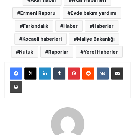
Akar haber
Akar Haberleri
Ermeni Raporu
Evde bakım yardımı
Farkındalık
Haber
Haberler
Kocaeli haberleri
Maliye Bakanlığı
Nutuk
Raporlar
Yerel Haberler
LinkedIn
Tumblr
Pinterest
Reddit
VKontakte
E-Posta ile paylaş
Yazdır