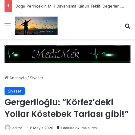
Doğu Perinçek’in Milli Dayanışma Kanun Teklifi Değerlendirmesi
Menü
A
Anasayfa
/
Siyaset
Siyaset
Gergerlioğlu: “Körfez’deki
Yollar Köstebek Tarlası gibi!”
editor
6 Mayıs 2026
1 dakika okuma süresi