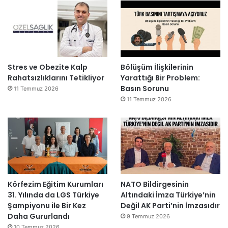
Stres ve Obezite Kalp
Bölüşüm İlişkilerinin
Rahatsızlıklarını Tetikliyor
Yarattığı Bir Problem:
Basın Sorunu
11 Temmuz 2026
11 Temmuz 2026
Körfezim Eğitim Kurumları
NATO Bildirgesinin
31. Yılında da LGS Türkiye
Altındaki İmza Türkiye’nin
Şampiyonu ile Bir Kez
Değil AK Parti’nin İmzasıdır
Daha Gururlandı
9 Temmuz 2026
10 Temmuz 2026