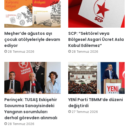
k
e
m
e
y
Meşher’de ağustos ayı
SCP: “Sektörel veya
e
çocuk atölyeleriyle devam
Bölgesel Asgari Ücret Asla
d
ediyor
Kabul Edilemez”
e
ğ
28 Temmuz 2026
28 Temmuz 2026
i
l
ş
i
r
k
e
Perinçek: TUSAŞ Eskişehir
YENİ Parti TBMM’de düzeni
t
Savunma Sanayisindeki
değiştirdi
l
Yangının sorumluları
e
27 Temmuz 2026
derhal görevden alınmalı
r
e
28 Temmuz 2026