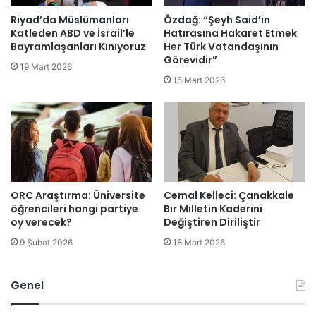
Riyad’da Müslümanları
Özdağ: “Şeyh Said’in
Katleden ABD ve İsrail’le
Hatırasına Hakaret Etmek
Bayramlaşanları Kınıyoruz
Her Türk Vatandaşının
Görevidir”
19 Mart 2026
15 Mart 2026
ORC Araştırma: Üniversite
Cemal Kelleci: Çanakkale
öğrencileri hangi partiye
Bir Milletin Kaderini
oy verecek?
Değiştiren Diriliştir
9 Şubat 2026
18 Mart 2026
Genel