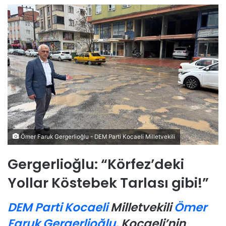
Ömer Faruk Gergerlioğlu - DEM Parti Kocaeli Milletvekili
Gergerlioğlu: “Körfez’deki
Yollar Köstebek Tarlası gibi!”
DEM Parti Kocaeli
Milletvekili
Ömer
Faruk Gergerlioğlu,
Kocaeli’nin