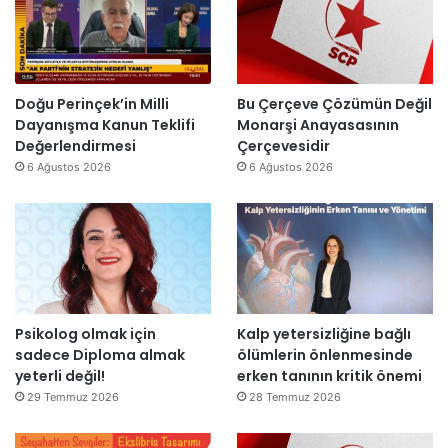
i
a
a
r
r
n
”
s
m
o
e
n
s
Doğu Perinçek’in Milli
Bu Çerçeve Çözümün Değil
r
a
Dayanışma Kanun Teklifi
Monarşi Anayasasının
a
j
Değerlendirmesi
Çerçevesidir
y
v
6 Ağustos 2026
6 Ağustos 2026
e
a
n
r
i
:
d
“
e
T
n
e
a
p
Psikolog olmak için
Kalp yetersizliğine bağlı
ç
k
sadece Diploma almak
ölümlerin önlenmesinde
ı
i
yeterli değil!
erken tanının kritik önemi
l
m
d
m
29 Temmuz 2026
28 Temmuz 2026
ı
a
h