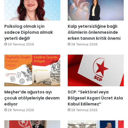
d
“
e
T
n
e
a
p
Psikolog olmak için
Kalp yetersizliğine bağlı
ç
k
sadece Diploma almak
ölümlerin önlenmesinde
ı
i
yeterli değil!
erken tanının kritik önemi
l
m
d
m
29 Temmuz 2026
28 Temmuz 2026
ı
a
h
k
e
m
e
y
Meşher’de ağustos ayı
SCP: “Sektörel veya
e
çocuk atölyeleriyle devam
Bölgesel Asgari Ücret Asla
d
ediyor
Kabul Edilemez”
e
ğ
28 Temmuz 2026
28 Temmuz 2026
i
l
ş