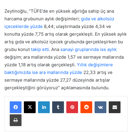
Zeytinoğlu, “TÜFE’de en yüksek ağırlığa sahip üç ana
harcama grubunun aylık değişimleri;
gıda ve alkolsüz
içeceklerde yüzde
8,44; ulaştırmada yüzde 4,34 ve
konutta yüzde 7,75 artış olarak gerçekleşti. En yüksek aylık
artış gıda ve alkolsüz içecek grubunda gerçekleşirken bu
grubu konut
takip etti
. Ana
sanayi gruplarında ise aylık
değişim; ara mallarında yüzde 1,57 ve sermaye mallarında
yüzde 1,18 artış olarak gerçekleşti.
Yıllık değişimlere
baktığımızda ise ara mallarında yüzde
22,33 artış ve
sermaye mallarında yüzde 27,27 düzeyinde artışlar
gerçekleştiğini görüyoruz” açıklamasında bulundu.
LinkedIn
Tumblr
Pinterest
Reddit
VKontakte
E-Posta ile paylaş
Yazdır