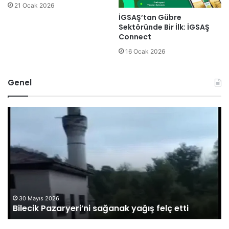
21 Ocak 2026
İGSAŞ’tan Gübre
Sektöründe Bir İlk: İGSAŞ
Connect
16 Ocak 2026
Genel
B
O
i
M
l
Ü
e
G
c
ö
i
r
k
e
P
v
a
l
30 Mayıs 2026
Bilecik Pazaryeri’ni sağanak yağış felç etti
z
i
a
s