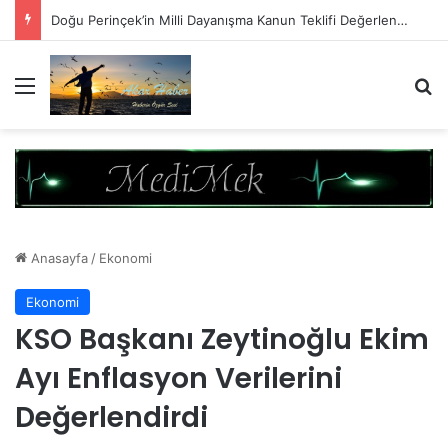
Doğu Perinçek’in Milli Dayanışma Kanun Teklifi Değerlendirmesi
Menü
A
Anasayfa
/
Ekonomi
Ekonomi
KSO Başkanı Zeytinoğlu Ekim
Ayı Enflasyon Verilerini
Değerlendirdi