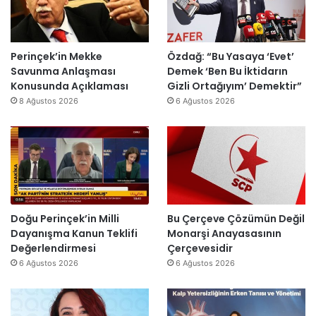
s
o
u
E
H
m
r
s
a
i
m
r
i
k
a
a
Perinçek’in Mekke
Özdağ: “Bu Yasaya ‘Evet’
n
D
s
I
Savunma Anlaşması
Demek ‘Ben Bu İktidarın
d
ü
ı
ş
Konusunda Açıklaması
Gizli Ortağıyım’ Demektir”
i
z
y
ı
8 Ağustos 2026
6 Ağustos 2026
r
e
ı
k
”
n
l
’
d
l
t
i
a
a
r
r
n
”
s
m
o
e
n
s
Doğu Perinçek’in Milli
Bu Çerçeve Çözümün Değil
r
a
Dayanışma Kanun Teklifi
Monarşi Anayasasının
a
j
Değerlendirmesi
Çerçevesidir
y
v
6 Ağustos 2026
6 Ağustos 2026
e
a
n
r
i
: