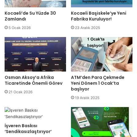
Kocaeli’de Su Yüzde 30
Kocaeli Başiskele’ye Yeni
Zamlandı
Fabrika Kuruluyor!
5 Ocak 2026
23 Aralık 2025
Osman Aksoy’a Afrika
ATM’den Para Çekmede
Ticaretinde Önemli Görev
Yeni Dönem 1 Ocak’ta
başlıyor
21 Ocak 2026
19 Aralık 2025
İşveren Baskısı
‘Sendikasızlaştırıyor’