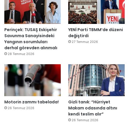
i
r
k
e
Perinçek: TUSAŞ Eskişehir
YENİ Parti TBMM’de düzeni
t
Savunma Sanayisindeki
değiştirdi
l
Yangının sorumluları
e
27 Temmuz 2026
derhal görevden alınmalı
r
e
28 Temmuz 2026
”
Motorin zammı tabelada!
Gizli tanık: “Hürriyet
Makam odasında altını
26 Temmuz 2026
kendi teslim alır”
26 Temmuz 2026