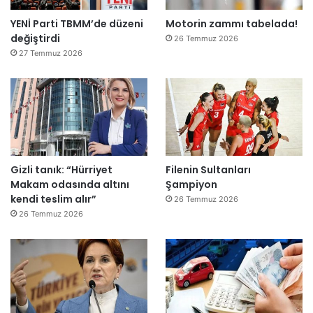
t
YENİ Parti TBMM’de düzeni
Motorin zammı tabelada!
l
değiştirdi
e
26 Temmuz 2026
r
27 Temmuz 2026
e
”
Gizli tanık: “Hürriyet
Filenin Sultanları
Makam odasında altını
Şampiyon
kendi teslim alır”
26 Temmuz 2026
26 Temmuz 2026