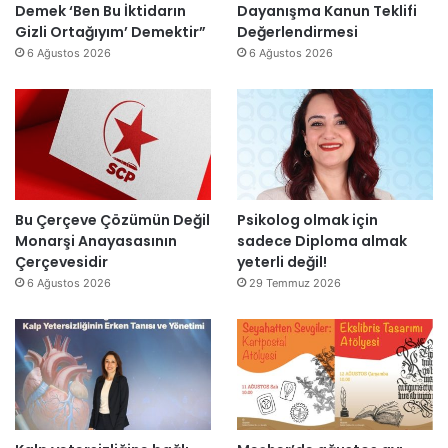
s
I
Demek ‘Ben Bu İktidarın
Dayanışma Kanun Teklifi
ü
ı
ş
Gizli Ortağıyım’ Demektir”
Değerlendirmesi
z
y
ı
6 Ağustos 2026
6 Ağustos 2026
e
ı
k
n
l
’
d
l
t
i
a
a
r
r
n
”
s
m
o
e
n
s
Bu Çerçeve Çözümün Değil
Psikolog olmak için
r
a
Monarşi Anayasasının
sadece Diploma almak
a
j
Çerçevesidir
yeterli değil!
y
v
6 Ağustos 2026
29 Temmuz 2026
e
a
n
r
i
:
d
“
e
T
n
e
a
p