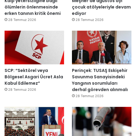
Kalp yetersizliğine bağlı
Meşher’de ağustos ayı
ç
k
ölümlerin önlenmesinde
çocuk atölyeleriyle devam
ı
i
erken tanının kritik önemi
ediyor
l
m
d
m
28 Temmuz 2026
28 Temmuz 2026
ı
a
h
k
e
m
e
y
SCP: “Sektörel veya
Perinçek: TUSAŞ Eskişehir
e
Bölgesel Asgari Ücret Asla
Savunma Sanayisindeki
d
Kabul Edilemez”
Yangının sorumluları
e
derhal görevden alınmalı
ğ
28 Temmuz 2026
i
28 Temmuz 2026
l
ş
i
r
k
e