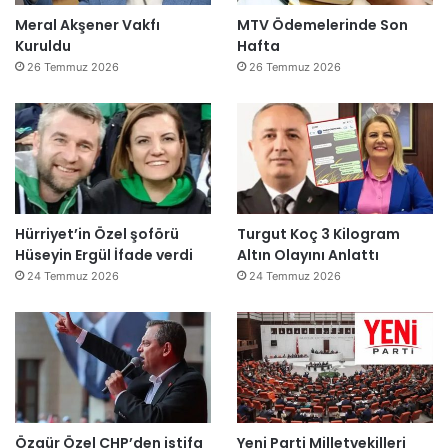
Meral Akşener Vakfı
MTV Ödemelerinde Son
Kuruldu
Hafta
26 Temmuz 2026
26 Temmuz 2026
Hürriyet’in Özel şoförü
Turgut Koç 3 Kilogram
Hüseyin Ergül İfade verdi
Altın Olayını Anlattı
24 Temmuz 2026
24 Temmuz 2026
Özgür Özel CHP’den istifa
Yeni Parti Milletvekilleri