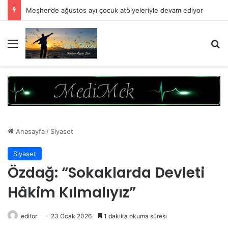
Meşher’de ağustos ayı çocuk atölyeleriyle devam ediyor
Menü
A
Anasayfa
/
Siyaset
Siyaset
Özdağ: “Sokaklarda Devleti
Hâkim Kılmalıyız”
editor
23 Ocak 2026
1 dakika okuma süresi