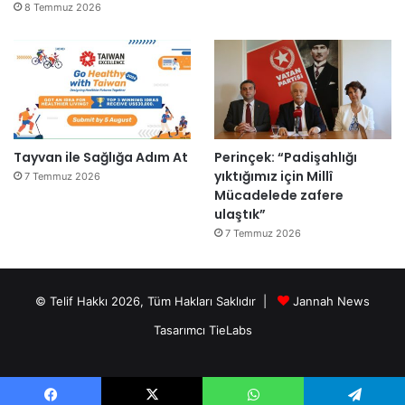
8 Temmuz 2026
Tayvan ile Sağlığa Adım At
Perinçek: “Padişahlığı
yıktığımız için Millî
7 Temmuz 2026
Mücadelede zafere
ulaştık”
7 Temmuz 2026
© Telif Hakkı 2026, Tüm Hakları Saklıdır |
Jannah News
Tasarımcı TieLabs