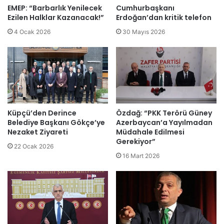
EMEP: “Barbarlık Yenilecek
Cumhurbaşkanı
Ezilen Halklar Kazanacak!”
Erdoğan’dan kritik telefon
4 Ocak 2026
30 Mayıs 2026
Küpçü’den Derince
Özdağ: “PKK Terörü Güney
Belediye Başkanı Gökçe’ye
Azerbaycan’a Yayılmadan
Nezaket Ziyareti
Müdahale Edilmesi
Gerekiyor”
22 Ocak 2026
16 Mart 2026