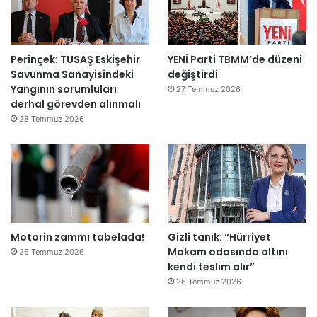
e
T
n
e
a
p
Perinçek: TUSAŞ Eskişehir
YENİ Parti TBMM’de düzeni
ç
k
Savunma Sanayisindeki
değiştirdi
ı
i
Yangının sorumluları
l
m
27 Temmuz 2026
derhal görevden alınmalı
d
m
ı
a
28 Temmuz 2026
h
k
e
m
e
y
e
Motorin zammı tabelada!
Gizli tanık: “Hürriyet
d
Makam odasında altını
e
26 Temmuz 2026
kendi teslim alır”
ğ
i
26 Temmuz 2026
l
ş