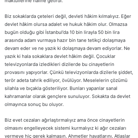
maktullerine haline getirdi.
Biz sokaklarda çeteleri değil, devleti hâkim kılmalıyız. Eğer
devlet hâkim olursa adalet ve hukuk hâkim olur. Olmazsa
bugün olduğu gibi İstanbul’da 10 bin lirayla 50 bin lira
arasında adam vurmaya hazır bin tane tetikçi dolaşmaya
devam eder ve ne yazık ki dolaşmaya devam ediyorlar. Ne
yazık ki hala sokaklara devlet hâkim değil. Çocuklar
televizyonlarda izledikleri dizilerde bu cinayetlerin
provasını yapıyorlar. Çünkü televizyonlarda dizilerle şiddet,
terör adeta tahrik ediliyor, övülüyor. Meselelerin çözümü
silahla ve bıçakla gösteriliyor. Bunları yapanlar sanal
kahramanlar olarak gençlere sunuluyor. Sokakta da devlet
olmayınca sonuç bu oluyor.
Biz evet cezaları ağırlaştırmalıyız ama önce cinayetlerin
olmasını engelleyecek sistemi kurmalıyız ki ağır cezaları
vermeye hiç gerek kalmasın. Ahmetler hayatlarını, Atlaslar