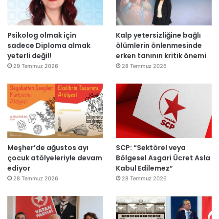
u
E
m
i
r
s
i
r
m
r
k
d
a
a
Psikolog olmak için
Kalp yetersizliğine bağlı
D
i
s
I
sadece Diploma almak
ölümlerin önlenmesinde
ü
ı
ş
yeterli değil!
erken tanının kritik önemi
z
y
ı
29 Temmuz 2026
28 Temmuz 2026
e
ı
k
n
l
’
d
l
t
i
a
a
r
r
n
”
s
m
o
e
n
s
Meşher’de ağustos ayı
SCP: “Sektörel veya
r
a
çocuk atölyeleriyle devam
Bölgesel Asgari Ücret Asla
a
j
ediyor
Kabul Edilemez”
y
v
28 Temmuz 2026
28 Temmuz 2026
e
a
n
r
i
:
d
“