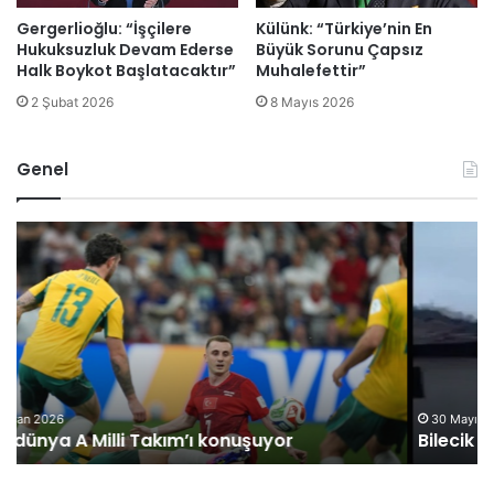
Gergerlioğlu: “İşçilere
Külünk: “Türkiye’nin En
Hukuksuzluk Devam Ederse
Büyük Sorunu Çapsız
Halk Boykot Başlatacaktır”
Muhalefettir”
2 Şubat 2026
8 Mayıs 2026
Genel
B
O
i
M
l
Ü
e
G
c
ö
i
r
k
e
P
v
a
l
30 Mayıs 2026
Bilecik Pazaryeri’ni sağanak yağış felç etti
z
i
a
s
r
i