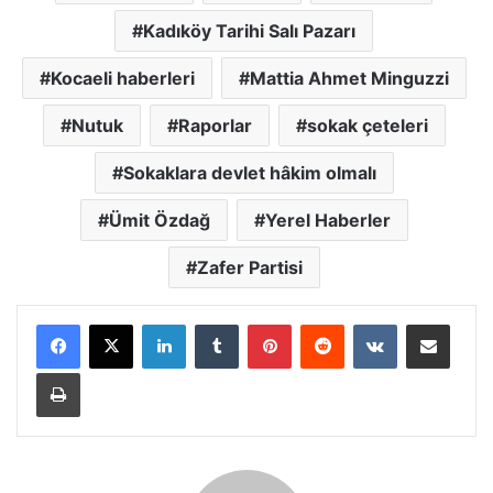
Kadıköy Tarihi Salı Pazarı
Kocaeli haberleri
Mattia Ahmet Minguzzi
Nutuk
Raporlar
sokak çeteleri
Sokaklara devlet hâkim olmalı
Ümit Özdağ
Yerel Haberler
Zafer Partisi
LinkedIn
Tumblr
Pinterest
Reddit
VKontakte
E-Posta ile paylaş
Yazdır