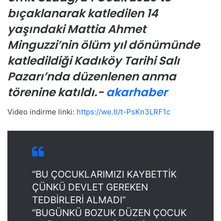
bıçaklanarak katledilen 14
yaşındaki Mattia Ahmet
Minguzzi’nin ölüm yıl dönümünde
katledildiği Kadıköy Tarihi Salı
Pazarı’nda düzenlenen anma
törenine katıldı.-
akarhaber
Video indirme linki:
https://we.tl/t-PsKn3LRF1c
“BU ÇOCUKLARIMIZI KAYBETTİK
ÇÜNKÜ DEVLET GEREKEN
TEDBİRLERİ ALMADI”
“BUGÜNKÜ BOZUK DÜZEN ÇOCUK