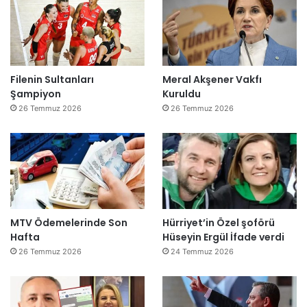
i
r
k
e
t
Filenin Sultanları
Meral Akşener Vakfı
l
Şampiyon
Kuruldu
e
r
26 Temmuz 2026
26 Temmuz 2026
e
”
MTV Ödemelerinde Son
Hürriyet’in Özel şoförü
Hafta
Hüseyin Ergül İfade verdi
26 Temmuz 2026
24 Temmuz 2026