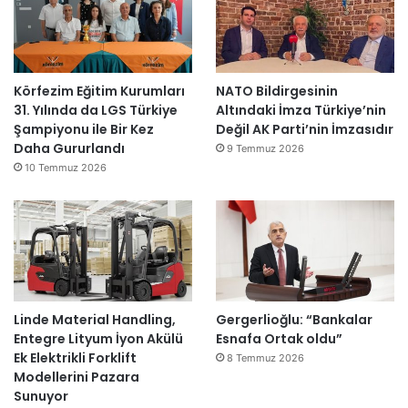
Körfezim Eğitim Kurumları
NATO Bildirgesinin
31. Yılında da LGS Türkiye
Altındaki İmza Türkiye’nin
Şampiyonu ile Bir Kez
Değil AK Parti’nin İmzasıdır
Daha Gururlandı
9 Temmuz 2026
10 Temmuz 2026
Linde Material Handling,
Gergerlioğlu: “Bankalar
Entegre Lityum İyon Akülü
Esnafa Ortak oldu”
Ek Elektrikli Forklift
8 Temmuz 2026
Modellerini Pazara
Sunuyor