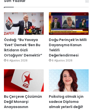
Son Yazılar
r
i
e
k
y
y
e
e
y
s
t
a
H
s
h
a
e
’
i
v
p
n
i
r
Özdağ: “Bu Yasaya
Doğu Perinçek’in Milli
d
n
o
‘Evet’ Demek ‘Ben Bu
Dayanışma Kanun
i
c
j
İktidarın Gizli
Teklifi
r
i
e
Ortağıyım’ Demektir”
Değerlendirmesi
”
y
s
6 Ağustos 2026
6 Ağustos 2026
a
i
r
t
ı
a
m
m
k
a
a
m
l
l
Bu Çerçeve Çözümün
Psikolog olmak için
m
a
Değil Monarşi
sadece Diploma
a
n
Anayasasının
almak yeterli değil!