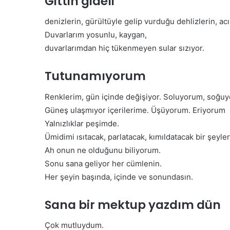
Gittin gideli
Yaşam Herkesin Hakkıd
T
e
denizlerin, gürültüyle gelip vurduğu dehlizlerin, acıl
m
Duvarlarım yosunlu, kaygan,
i
duvarlarımdan hiç tükenmeyen sular sızıyor.
z
H
a
Tutunamıyorum
v
F
a
i
Renklerim, gün içinde değişiyor. Soluyorum, soğu
v
z
Güneş ulaşmıyor içerilerime. Üşüyorum. Eriyorum
e
y
Yalnızlıklar peşimde.
S
o
a
Ümidimi ısıtacak, parlatacak, kımıldatacak bir şeyler
t
ğ
e
Ah onun ne olduğunu biliyorum.
l
10 Nisan 2026
r
Sonu sana geliyor her cümlenin.
Fizyoterapistler Günü 
ı
a
Her şeyin başında, içinde ve sonundasın.
k
Coşkuyla Kutlandı
p
l
i
ı
Sana bir mektup yazdım dün
s
Y
t
a
l
Çok mutluydum.