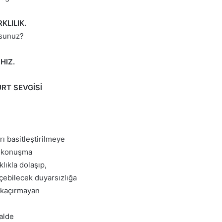
KLILIK.
usunuz?
HIZ.
RT SEVGİSİ
ı basitleştirilmeye
le konuşma
lıkla dolaşıp,
çebilecek duyarsızlığa
ı kaçırmayan
halde