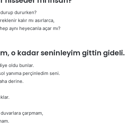
ar hisseder mi insan?
y
o
i durup dururken?
n
eklenir kalır mı asırlarca,
 hep aynı heyecanla açar mı?
 o kadar seninleyim gittin gideli.
iye oldu bunlar.
sol yanıma perçinledim seni.
aha derine.
S
C
P
klar.
:
“
m duvarlara çarpmam,
S
şmam.
e
28 Temmuz 2026
k
 Sağlıklı
SCP: “Sektörel veya Bölgesel Asgar
t