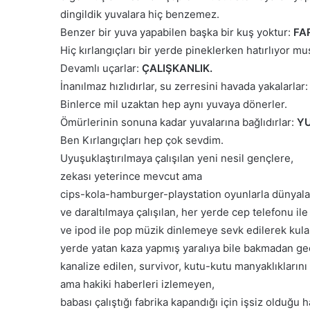
dingildik yuvalara hiç benzemez.
Benzer bir yuva yapabilen başka bir kuş yoktur:
FAR
Hiç kırlangıçları bir yerde pineklerken hatırlıyor m
Devamlı uçarlar:
ÇALIŞKANLIK.
İnanılmaz hızlıdırlar, su zerresini havada yakalarlar:
Binlerce mil uzaktan hep aynı yuvaya dönerler.
Ömürlerinin sonuna kadar yuvalarına bağlıdırlar:
YU
Ben Kırlangıçları hep çok sevdim.
Uyuşuklaştırılmaya çalışılan yeni nesil gençlere,
zekası yeterince mevcut ama
cips-kola-hamburger-playstation oyunlarla dünyalar
ve daraltılmaya çalışılan, her yerde cep telefonu i
ve ipod ile pop müzik dinlemeye sevk edilerek kulak
yerde yatan kaza yapmış yaralıya bile bakmadan ge
kanalize edilen, survivor, kutu-kutu manyaklıkların
ama hakiki haberleri izlemeyen,
babası çalıştığı fabrika kapandığı için işsiz olduğu 