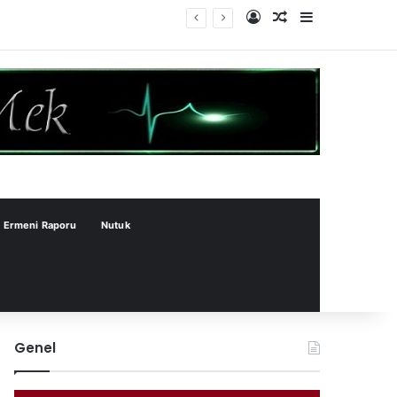
Kayıt Ol
Rastgele Makale
Kenar Bölme
Ermeni Raporu
Nutuk
Genel