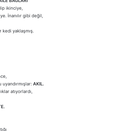
AİLE BAĞLARI
ip ikinciye,
. İnanılır gibi değil,
r kedi yaklaşmış.
ce,
nu uyandırmışlar:
AKIL.
klar atıyorlardı,
E.
tığı