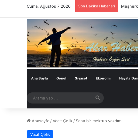
Cuma, Ağustos 7 2026
Son Dakika Haberleri
SCP: “Se
Ana Sayfa
Genel
Siyaset
Ekonomi
Hayata Dai
Arama
yap
...
Anasayfa
/
Vacit Çelik
/
Sana bir mektup yazdım
Vacit Çelik