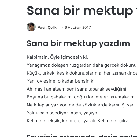
A
Sana bir mektup
d
a
l
e
Vacit Çelik
9 Haziran 2017
t
B
Sana bir mektup yazdım
15 Mayıs 2026
a
Adalet Bakanlığı 15 Bin
k
Kalbimsin. Öyle içimdesin ki.
Alımı Yapacak
a
Yanağımda dolaşan rüzgardan daha gerçek dokunuş
n
l
Küçük, ürkek, kesik dokunuşlarınla, her zamankind
ı
Yani öylesine, o kadar bensin ki.
ğ
Ah! nasıl anlatsam seni sana taparak sevdiğimi.
ı
Boşuna bu çabalarım, doğru kelimeleri aramalarım.
1
5
Ne kitaplar yazıyor, ne de sözlüklerde karşılığı var.
B
Yalnızca hissediyor insan, yaşıyor.
i
Kelimeler eksik, kelimeler yaralı. Kelimeler cılız.
n
P
e