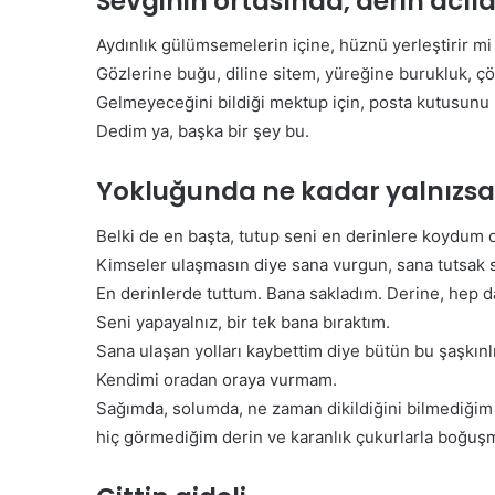
Sevginin ortasında, derin acıl
r
s
Aydınlık gülümsemelerin içine, hüznü yerleştirir m
o
Gözlerine buğu, diline sitem, yüreğine burukluk, çör
n
Gelmeyeceğini bildiği mektup için, posta kutusunu
e
Dedim ya, başka bir şey bu.
l
A
l
Yokluğunda ne kadar yalnızsam,
ı
m
Belki de en başta, tutup seni en derinlere koydum d
ı
Kimseler ulaşmasın diye sana vurgun, sana tutsak 
Y
En derinlerde tuttum. Bana sakladım. Derine, hep d
a
D
p
e
Seni yapayalnız, bir tek bana bıraktım.
a
m
Sana ulaşan yolları kaybettim diye bütün bu şaşkınlı
c
i
Kendimi oradan oraya vurmam.
a
r
Sağımda, solumda, ne zaman dikildiğini bilmediği
k
e
hiç görmediğim derin ve karanlık çukurlarla boğu
l
31 Mayıs 2026
:
Demirel: “Temiz Hava ve
“