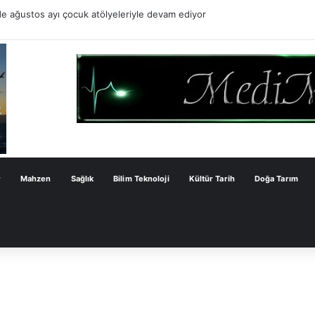
ktörel veya Bölgesel Asgari Ücret Asla Kabul Edilemez”
r
Mahzen
Sağlık
Bilim Teknoloji
Kültür Tarih
Doğa Tarım