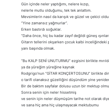
ş
e
Gün içinde neler yaptığımı, nelere kızıp,
a
r
nelerle mutlu olduğumu, tek tek anlattım.
m
G
H
Mevsimlerin nasıl da karışık ve güzel ve çekici oldu
ü
e
“Yine zamansız yağmurlar”.
n
r
ü
Erken bastırdı soğuklar.
k
K
“Daha önce, hiç bu kadar zayıf değildi güneş ışınlar
e
o
s
Gitarın tellerini okşarken çocuk kalbi inceliğindeki
c
i
yanı başında olmak.
a
n
e
H
l
“Bu KALP SENİ UNUTURMU” ezgisini birlikte mırıl
a
i
ya da yüreğim yüreğine kaynak
k
’
k
Rodgrigo’nun “GİTAR KONÇERTOSUNU” birlikte di
d
ı
e
o tarifi olanaksız güzelliğini düşündüm yine yenide
d
C
Bir de baktım sayfalar dolusu uzun bir mektup olmu
ı
o
Sonra senin için neler hissetmiş
r
ş
”
ve senin için neler düşmüşüm tarihe not olarak diy
k
u
ve sana hiç ama hiç ulaşmayacak mektubumu