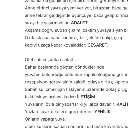
zamanlarda geldikleri için birbirlerini görmüyorlar.
Anne birinci yavruya yem veriyor, birazdan baba gel
anne tekrar geldiğinde üçüncüye, baba gelip birinciye
sırayı hiç şaşırmadılar:
ADALET.
Akşama doğru sudan çıktım, baktım yuvaya siyah bi
O ufacık ana baba canhıraş bir şekilde dalıp, çıkıp
kediyi uzağa kadar kovaladılar:
CESARET.
Otel sahibi şunları anlattı:
Bahar başlarında göçten döndüklerinde
yuvanın bulunduğu bölümün kapalı olduğunu görün
resepsiyon görevlisinin kaldığı odaya girip çıkıp o
Sabah su içmek için fıskiyenin üzerinde dolaşıp çığlı
ta ki fıskiye açılana kadar:
İLETİŞİM.
Yuvalarını öyle bir yaparlar ki yıllarca dayanır:
KALİT
Yazları sıcak ülkelere göç ederler:
YENİLİK.
Onların yaptığı yuva,
diğer kuşların saman çöplerini üst üste koyarak yap