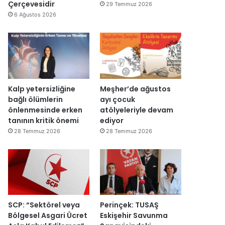
y
d
Çerçevesidir
29 Temmuz 2026
a
ı
6 Ağustos 2026
c
a
k
Kalp yetersizliğine
Meşher’de ağustos
bağlı ölümlerin
ayı çocuk
önlenmesinde erken
atölyeleriyle devam
tanının kritik önemi
ediyor
28 Temmuz 2026
28 Temmuz 2026
SCP: “Sektörel veya
Perinçek: TUSAŞ
Bölgesel Asgari Ücret
Eskişehir Savunma