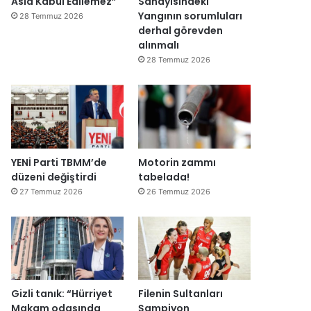
Asla Kabul Edilemez”
Sanayisindeki
Yangının sorumluları
28 Temmuz 2026
derhal görevden
alınmalı
28 Temmuz 2026
YENİ Parti TBMM’de
Motorin zammı
düzeni değiştirdi
tabelada!
27 Temmuz 2026
26 Temmuz 2026
Gizli tanık: “Hürriyet
Filenin Sultanları
Makam odasında
Şampiyon