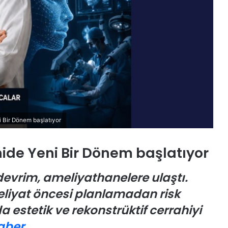
e
s
i
K
a
m
u
o
y
u
n
i Bir Dönem başlatıyor
a
T
Ö
a
z
ide Yeni Bir Dönem başlatıyor
n
g
ı
ü
devrim, ameliyathanelere ulaştı.
t
r
eliyat öncesi planlamadan risk
ı
Ö
l
z
 estetik ve rekonstrüktif cerrahiyi
d
e
rel veya Bölgesel Asgari
24 Temmuz 2026
ı
l
aber