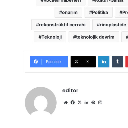
onarım
Politika
Pr
rekonstrüktif cerrahi
rinoplastide
Teknoloji
teknolojik devrim
LinkedIn
Tumblr
Facebook
X
editor
We
Fa
X
Lin
Pin
Ins
b
ce
ke
ter
tag
sit
bo
dIn
est
ra
esi
ok
m