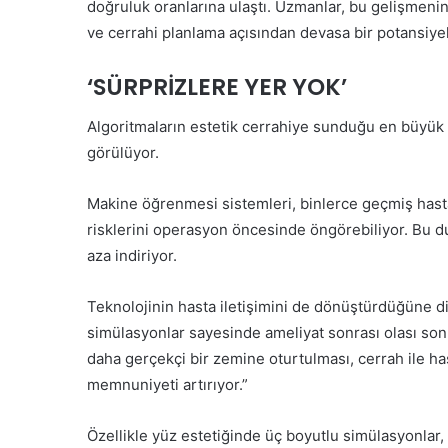
i
doğruluk oranlarına ulaştı. Uzmanlar, bu gelişmenin 
T
Ü
ve cerrahi planlama açısından devasa bir potansiyel
e
c
d
r
a
‘SÜRPRİZLERE YER YOK’
e
v
t
i
Algoritmaların estetik cerrahiye sunduğu en büyük k
A
s
s
görülüyor.
i
l
Y
a
o
Makine öğrenmesi sistemleri, binlerce geçmiş hasta
K
ğ
risklerini operasyon öncesinde öngörebiliyor. Bu du
a
u
b
aza indiriyor.
n
u
B
l
a
Teknolojinin hasta iletişimini de dönüştürdüğüne dik
E
k
simülasyonlar sayesinde ameliyat sonrası olası sonu
d
ı
daha gerçekçi bir zemine oturtulması, cerrah ile ha
i
m
l
memnuniyeti artırıyor.”
d
e
a
m
D
Özellikle yüz estetiğinde üç boyutlu simülasyonlar, 
e