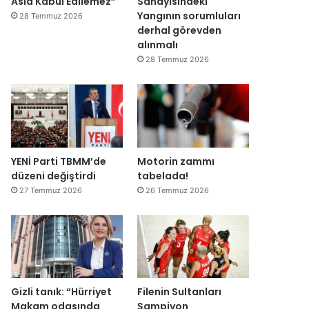
Asla Kabul Edilemez”
Sanayisindeki
Yangının sorumluları
28 Temmuz 2026
derhal görevden
alınmalı
28 Temmuz 2026
YENİ Parti TBMM’de
Motorin zammı
düzeni değiştirdi
tabelada!
27 Temmuz 2026
26 Temmuz 2026
Gizli tanık: “Hürriyet
Filenin Sultanları
Makam odasında
Şampiyon