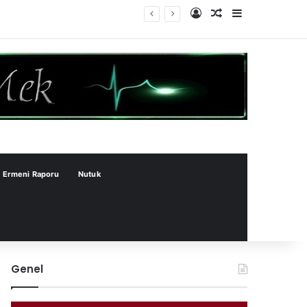
Kayıt Ol
Rastgele Makale
Kenar Bölme
Ermeni Raporu
Nutuk
Genel