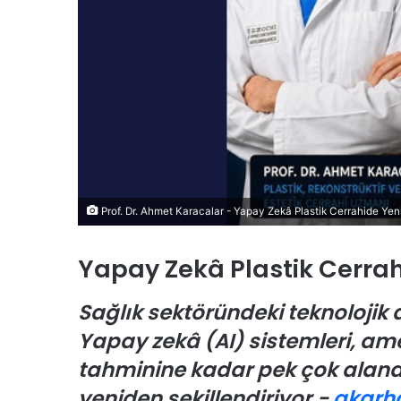
y
o
n
Prof. Dr. Ahmet Karacalar - Yapay Zekâ Plastik Cerrahide Yen
S
C
Yapay Zekâ Plastik Cerrah
P
:
Sağlık sektöründeki teknolojik 
“
Yapay zekâ (AI) sistemleri, am
S
e
tahminine kadar pek çok alanda
31 Mayıs 2026
28 Temmuz 2026
k
Demirel: “Temiz Hava ve Sağlıklı
SCP: “Sektö
t
yeniden şekillendiriyor.-
akarh