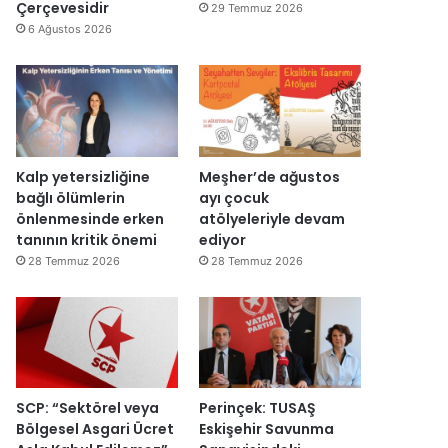
d
Çerçevesidir
29 Temmuz 2026
ı
6 Ağustos 2026
Kalp yetersizliğine
Meşher’de ağustos
bağlı ölümlerin
ayı çocuk
önlenmesinde erken
atölyeleriyle devam
tanının kritik önemi
ediyor
28 Temmuz 2026
28 Temmuz 2026
SCP: “Sektörel veya
Perinçek: TUSAŞ
Bölgesel Asgari Ücret
Eskişehir Savunma