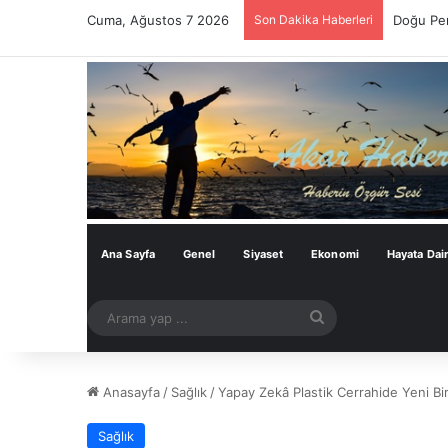
Cuma, Ağustos 7 2026
Son Dakika Haberleri
Doğu Per
Ana Sayfa
Genel
Siyaset
Ekonomi
Hayata Dai
Arama
yap
...
Anasayfa
/
Sağlık
/
Yapay Zekâ Plastik Cerrahide Yeni Bi
Sağlık