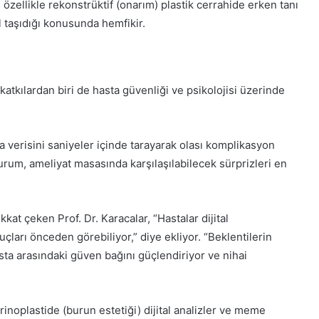
özellikle rekonstrüktif (onarım) plastik cerrahide erken tanı
i
 taşıdığı konusunda hemfikir.
y
e
t
s
e
atkılardan biri de hasta güvenliği ve psikolojisi üzerinde
v
i
n
c
 verisini saniyeler içinde tarayarak olası komplikasyon
i
rum, ameliyat masasında karşılaşılabilecek sürprizleri en
y
a
r
ı
kat çeken Prof. Dr. Karacalar, “Hastalar dijital
m
çları önceden görebiliyor,” diye ekliyor. “Beklentilerin
k
sta arasındaki güven bağını güçlendiriyor ve nihai
a
l
m
a
rinoplastide (burun estetiği) dijital analizler ve meme