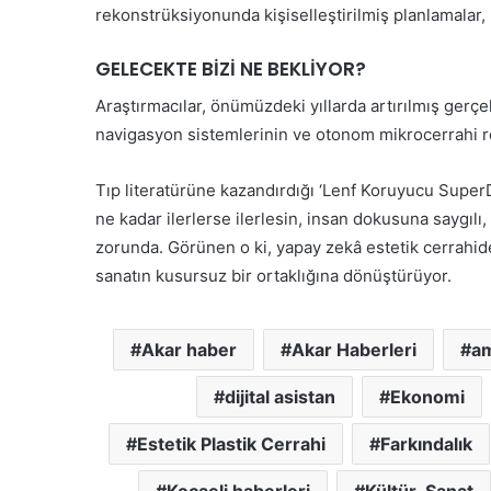
e
rekonstrüksiyonunda kişiselleştirilmiş planlamalar, 
z
v
”
a
GELECEKTE BİZİ NE BEKLİYOR?
m
E
Araştırmacılar, önümüzdeki yıllarda artırılmış gerçe
d
navigasyon sistemlerinin ve otonom mikrocerrahi r
i
y
o
Tıp literatürüne kazandırdığı ‘Lenf Koruyucu SuperDr
r
ne kadar ilerlerse ilerlesin, insan dokusuna saygılı
zorunda. Görünen o ki, yapay zekâ estetik cerrahide 
sanatın kusursuz bir ortaklığına dönüştürüyor.
Akar haber
Akar Haberleri
am
dijital asistan
Ekonomi
Estetik Plastik Cerrahi
Farkındalık
Kocaeli haberleri
Kültür-Sanat