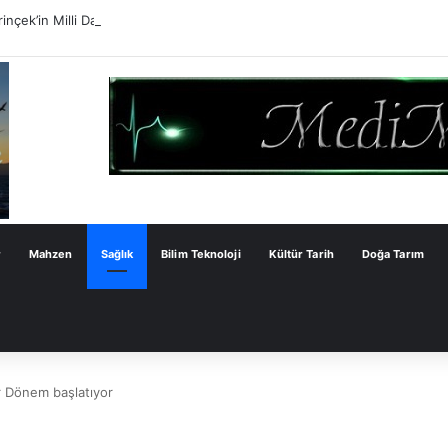
inçek’in Milli Dayanışma Kanun Teklifi Değerlendirmesi
r
Mahzen
Sağlık
Bilim Teknoloji
Kültür Tarih
Doğa Tarım
r Dönem başlatıyor