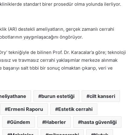
y
kliniklerde standart birer prosedür olma yolunda ilerliyor.
a
c
a
k
klik (AR) destekli ameliyatların, gerçek zamanlı cerrahi
obotlarının yaygınlaşacağını öngörüyor.
y’ tekniğiyle de bilinen Prof. Dr. Karacalar’a göre; teknoloji
, ısısız ve travmasız cerrahi yaklaşımlar merkeze alınmak
başarıyı salt tıbbi bir sonuç olmaktan çıkarıp, veri ve
eliyathane
burun estetiği
cilt kanseri
Ermeni Raporu
Estetik cerrahi
Gündem
Haberler
hasta güvenliği
Makaleler
mikrocerrahi
Nutuk