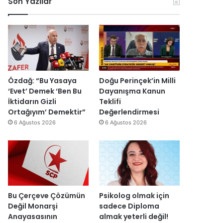
Son Yazılar
r
e
k
y
e
y
s
a
H
h
a
’
i
p
n
r
Özdağ: “Bu Yasaya
Doğu Perinçek’in Milli
d
o
‘Evet’ Demek ‘Ben Bu
Dayanışma Kanun
i
j
İktidarın Gizli
Teklifi
r
e
Ortağıyım’ Demektir”
Değerlendirmesi
”
s
6 Ağustos 2026
6 Ağustos 2026
i
t
a
m
a
m
l
Bu Çerçeve Çözümün
Psikolog olmak için
a
Değil Monarşi
sadece Diploma
n
Anayasasının
almak yeterli değil!