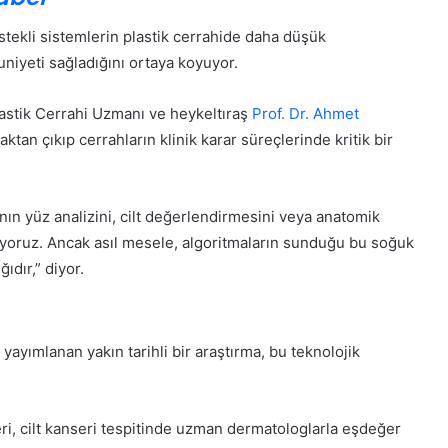
Kabul Edilemez”
Özgür Özel CHP’den isti
C
H
stekli sistemlerin plastik cerrahide daha düşük
P
iyeti sağladığını ortaya koyuyor.
’
d
Plastik Cerrahi Uzmanı ve heykeltıraş
Prof. Dr. Ahmet
e
n
aktan çıkıp cerrahların klinik karar süreçlerinde kritik bir
i
G
s
e
t
n
nın yüz analizini, cilt değerlendirmesini veya anatomik
i
ç
f
iyoruz. Ancak asıl mesele, algoritmaların sunduğu bu soğuk
l
a
ıdır,” diyor.
e
e
r
t
30 Mayıs 2026
i
r’ın Tedavisi Yoğun
Gençlerin mezuniyet s
t
n
i
evam Ediyor
kalmayacak
 yayımlanan yakın tarihli bir araştırma, bu teknolojik
m
e
z
u
eri, cilt kanseri tespitinde uzman dermatologlarla eşdeğer
n