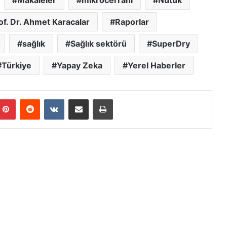
of. Dr. Ahmet Karacalar
Raporlar
sağlık
Sağlık sektörü
SuperDry
Türkiye
Yapay Zeka
Yerel Haberler
Pinterest
Reddit
VKontakte
E-Posta ile paylaş
Yazdır