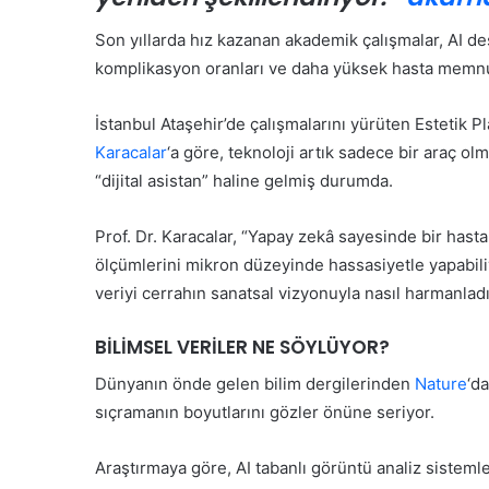
Yaşam Herkesin Hakkıdır”
Ücret Asla 
ö
r
Son yıllarda hız kazanan akademik çalışmalar, AI de
e
komplikasyon oranları ve daha yüksek hasta memnun
l
v
İstanbul Ataşehir’de çalışmalarını yürüten Estetik 
e
y
Karacalar
‘a göre, teknoloji artık sadece bir araç olm
a
K
“dijital asistan” haline gelmiş durumda.
B
a
ö
d
Prof. Dr. Karacalar, “Yapay zekâ sayesinde bir hasta
l
i
g
ölçümlerini mikron düzeyinde hassasiyetle yapabil
r
e
veriyi cerrahın sanatsal vizyonuyla nasıl harmanladığ
İ
s
n
e
10 Nisan 2026
13 Haziran 2026
a
BİLİMSEL VERİLER NE SÖYLÜYOR?
Fizyoterapistler Günü Kocaeli’de
Kadir İnanı
l
n
A
Coşkuyla Kutlandı
Bakımda D
Dünyanın önde gelen bilim dergilerinden
Nature
‘da
ı
s
r
sıçramanın boyutlarını gözler önüne seriyor.
g
’
a
ı
Araştırmaya göre, AI tabanlı görüntü analiz sisteml
r
n