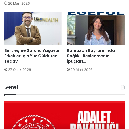
26 Mart 2026
Sertleşme Sorunu Yaşayan
Ramazan Bayramı’nda
Erkekler İçin Yüz Güldüren
Sağlıklı Beslenmenin
Tedavi
İpuçları…
27 Ocak 2026
20 Mart 2026
Genel
A
F
d
i
a
l
l
e
e
n