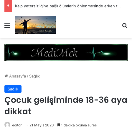
Kalp yetersizliğine bağlı ölümlerin önlenmesinde erken tanının kritik önemi
Menü
A
Anasayfa
/
Sağlık
Sağlık
Çocuk gelişiminde 18-36 aya
dikkat
editor
21 Mayıs 2023
1 dakika okuma süresi