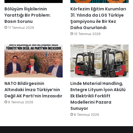
Bölüşüm İlişkilerinin
Körfezim Eğitim Kurumları
Yarattığı Bir Problem:
31. Yılında da LGS Türkiye
Basın Sorunu
Şampiyonu ile Bir Kez
Daha Gururlandı
11 Temmuz 2026
10 Temmuz 2026
NATO Bildirgesinin
Linde Material Handling,
Altındaki İmza Türkiye’nin
Entegre Lityum İyon Akülü
Değil AK Parti’nin İmzasıdır
Ek Elektrikli Forklift
Modellerini Pazara
9 Temmuz 2026
Sunuyor
8 Temmuz 2026