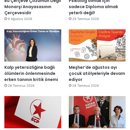
Bu Çerçeve Çözümün Değil
Psikolog olmak için
r
l
k
a
Monarşi Anayasasının
sadece Diploma almak
”
e
u
D
Çerçevesidir
yeterli değil!
m
y
e
6 Ağustos 2026
29 Temmuz 2026
e
l
v
z
a
a
”
K
m
u
E
t
d
l
i
a
y
Kalp yetersizliğine bağlı
Meşher’de ağustos ayı
n
o
ölümlerin önlenmesinde
çocuk atölyeleriyle devam
d
r
erken tanının kritik önemi
ediyor
ı
28 Temmuz 2026
28 Temmuz 2026