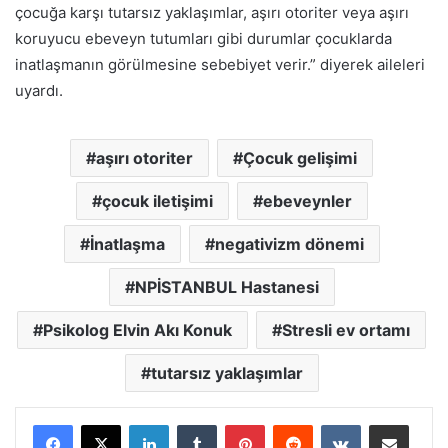
çocuğa karşı tutarsız yaklaşımlar, aşırı otoriter veya aşırı
koruyucu ebeveyn tutumları gibi durumlar çocuklarda
inatlaşmanın görülmesine sebebiyet verir.” diyerek aileleri
uyardı.
aşırı otoriter
Çocuk gelişimi
çocuk iletişimi
ebeveynler
İnatlaşma
negativizm dönemi
NPİSTANBUL Hastanesi
Psikolog Elvin Akı Konuk
Stresli ev ortamı
tutarsız yaklaşımlar
LinkedIn
Tumblr
Pinterest
Reddit
VKontakte
E-Posta ile paylaş