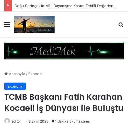
Doğu Perinçek’in Milli Dayanışma Kanun Teklifi Değerlendirmesi
Menü
A
Anasayfa
/
Ekonomi
Ekonomi
TCMB Başkanı Fatih Karahan
Kocaeli İş Dünyası ile Buluştu
editor
8 Ekim 2025
1 dakika okuma süresi