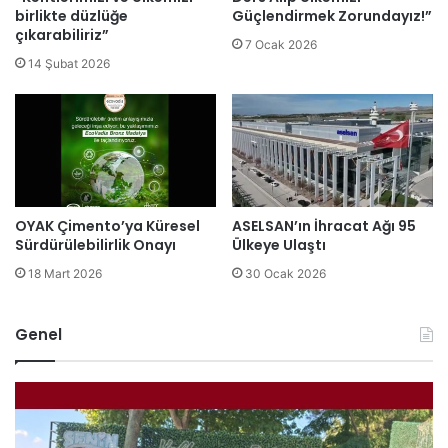
birlikte düzlüğe
Güçlendirmek Zorundayız!”
çıkarabiliriz”
7 Ocak 2026
14 Şubat 2026
OYAK Çimento’ya Küresel
ASELSAN’ın İhracat Ağı 95
Sürdürülebilirlik Onayı
Ülkeye Ulaştı
18 Mart 2026
30 Ocak 2026
Genel
B
B
ü
i
t
l