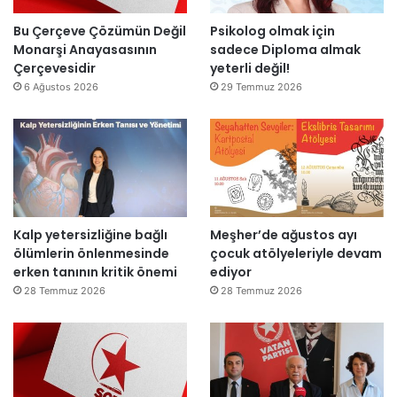
m
o
l
n
Bu Çerçeve Çözümün Değil
Psikolog olmak için
a
r
Monarşi Anayasasının
sadece Diploma almak
n
a
Çerçevesidir
yeterli değil!
d
y
6 Ağustos 2026
29 Temmuz 2026
ı
e
n
i
d
e
n
a
Kalp yetersizliğine bağlı
Meşher’de ağustos ayı
ç
ölümlerin önlenmesinde
çocuk atölyeleriyle devam
ı
erken tanının kritik önemi
ediyor
l
d
28 Temmuz 2026
28 Temmuz 2026
ı